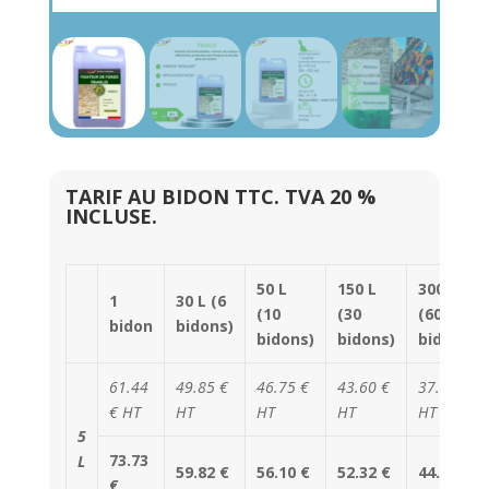
TARIF AU BIDON TTC. TVA 20 %
INCLUSE.
50 L
150 L
300 L
1
30 L (6
(10
(30
(60
bidon
bidons)
bidons)
bidons)
bidons)
61.44
49.85 €
46.75 €
43.60 €
37.40 €
€ HT
HT
HT
HT
HT
5
73.73
L
59.82 €
56.10 €
52.32 €
44.88 €
€