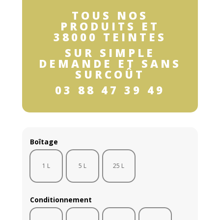
TOUS NOS
PRODUITS ET
38000 TEINTES
SUR SIMPLE
DEMANDE ET SANS
SURCOÛT
03 88 47 39 49
Boîtage
1 L
5 L
25 L
Conditionnement