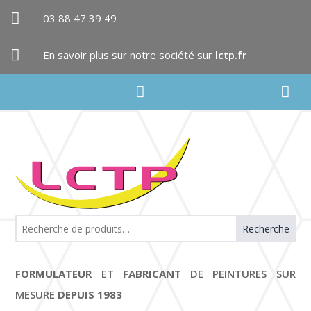

03 88 47 39 49

En savoir plus sur notre société sur
lctp.fr


Recherche
FORMULATEUR
ET
FABRICANT
DE PEINTURES SUR
MESURE
DEPUIS 1983