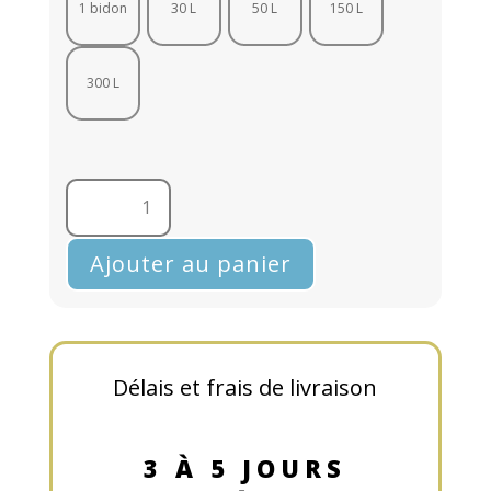
1 bidon
30 L
50 L
150 L
300 L
quantité
de
DURCISSEUR
Ajouter au panier
INCOLORE
spécial
murs
friables,
poreux
Délais et frais de livraison
ou
farinants
3 À 5 JOURS