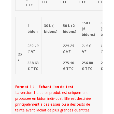
TTC
TTC
TTC
TTC
TTC
150 L
300 L
1
30 L (
50 L (2
(6
(12
bidon
bidons)
bidons)
bidons)
bidons)
282.19
229.25
214 €
183.50
–
€ HT
€ HT
HT
€ HT
25
L
338.63
275.10
256.80
220.20
–
€ TTC
€ TTC
€ TTC
€ TTC
Format 1 L – Échantillon de test
La version 1 L de ce produit est uniquement
proposée en bidon individuel. Elle est destinée
principalement à des essais ou à des tests de
teinte avant l’achat de plus grandes quantités.