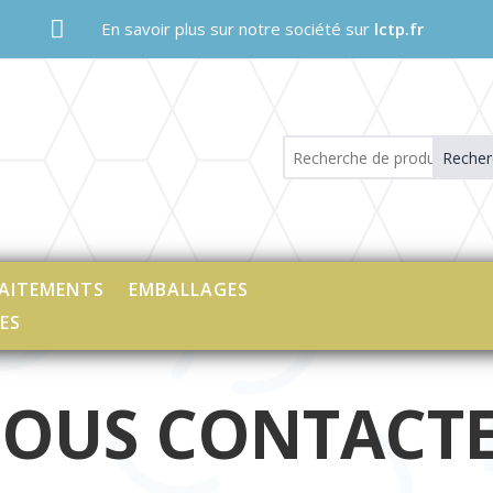

En savoir plus sur notre société sur
lctp.fr
Recher
AITEMENTS
EMBALLAGES
ES
OUS CONTACT