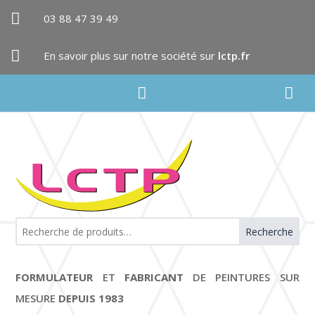

03 88 47 39 49

En savoir plus sur notre société sur
lctp.fr


Recherche
FORMULATEUR
ET
FABRICANT
DE PEINTURES SUR
MESURE
DEPUIS 1983