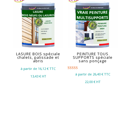
LASURE BOIS spéciale
PEINTURE TOUS
chalets, palissade et
SUPPORTS spéciale
abris
sans ponçage
à partir de 16,12
€ TTC
Note
à partir de 26,40
€ TTC
13,43
€ HT
5.00
sur 5
22,00
€ HT