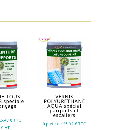
RE TOUS
VERNIS
 spéciale
POLYURETHANE
onçage
AQUA spécial
parquets et
escaliers
26,40
€ TTC
à partir de 25,92
€ TTC
€ HT