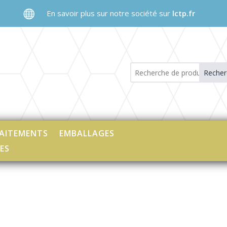

En savoir plus sur notre société sur
lctp.fr
Recher
AITEMENTS
EMBALLAGES
ES