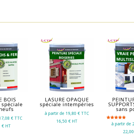
E BOIS
LASURE OPAQUE
PEINTU
 spéciale
spéciale intempéries
SUPPORTS
 neufs
sans p
à partir de 19,80
€ TTC
 17,08
€ TTC
16,50
€ HT
Note
à partir de 
3
€ HT
5.00
sur 5
22,00