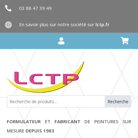

03 88 47 39 49

En savoir plus sur notre société sur
lctp.fr


Recherche
FORMULATEUR
ET
FABRICANT
DE PEINTURES SUR
MESURE
DEPUIS 1983